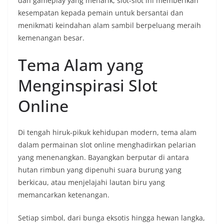
dan gameplay yang menarik, slot-slot ini memberikan
kesempatan kepada pemain untuk bersantai dan
menikmati keindahan alam sambil berpeluang meraih
kemenangan besar.
Tema Alam yang
Menginspirasi Slot
Online
Di tengah hiruk-pikuk kehidupan modern, tema alam
dalam permainan slot online menghadirkan pelarian
yang menenangkan. Bayangkan berputar di antara
hutan rimbun yang dipenuhi suara burung yang
berkicau, atau menjelajahi lautan biru yang
memancarkan ketenangan.
Setiap simbol, dari bunga eksotis hingga hewan langka,