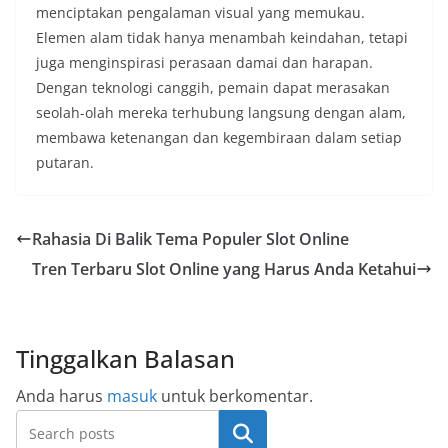
menciptakan pengalaman visual yang memukau.
Elemen alam tidak hanya menambah keindahan, tetapi
juga menginspirasi perasaan damai dan harapan.
Dengan teknologi canggih, pemain dapat merasakan
seolah-olah mereka terhubung langsung dengan alam,
membawa ketenangan dan kegembiraan dalam setiap
putaran.
Rahasia Di Balik Tema Populer Slot Online
Tren Terbaru Slot Online yang Harus Anda Ketahui
Tinggalkan Balasan
Anda harus
masuk
untuk berkomentar.
Cari