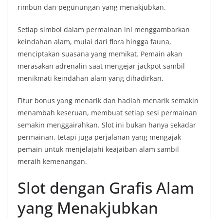
rimbun dan pegunungan yang menakjubkan.
Setiap simbol dalam permainan ini menggambarkan
keindahan alam, mulai dari flora hingga fauna,
menciptakan suasana yang memikat. Pemain akan
merasakan adrenalin saat mengejar jackpot sambil
menikmati keindahan alam yang dihadirkan.
Fitur bonus yang menarik dan hadiah menarik semakin
menambah keseruan, membuat setiap sesi permainan
semakin menggairahkan. Slot ini bukan hanya sekadar
permainan, tetapi juga perjalanan yang mengajak
pemain untuk menjelajahi keajaiban alam sambil
meraih kemenangan.
Slot dengan Grafis Alam
yang Menakjubkan