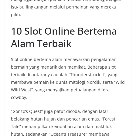
isu-isu lingkungan melalui permainan yang mereka
pilih.
10 Slot Online Bertema
Alam Terbaik
Slot online bertema alam menawarkan pengalaman
bermain yang menarik dan memikat. Beberapa slot
terbaik di antaranya adalah “Thunderstruck II”, yang
membawa pemain ke dunia mitologi Nordik, serta “Wild
Wild West”, yang menyajikan petualangan di era
cowboy.
“Gonzo’s Quest” juga patut dicoba, dengan latar
belakang hutan hujan dan pencarian emas. “Forest
Tale” menampilkan keindahan alam dan makhluk
hutan, sedangkan “Ocean’s Treasure” membawa