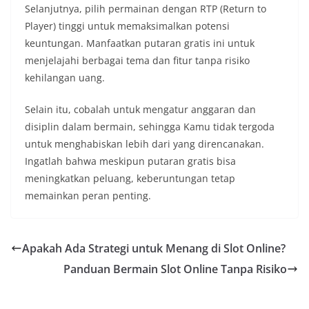
Selanjutnya, pilih permainan dengan RTP (Return to
Player) tinggi untuk memaksimalkan potensi
keuntungan. Manfaatkan putaran gratis ini untuk
menjelajahi berbagai tema dan fitur tanpa risiko
kehilangan uang.
Selain itu, cobalah untuk mengatur anggaran dan
disiplin dalam bermain, sehingga Kamu tidak tergoda
untuk menghabiskan lebih dari yang direncanakan.
Ingatlah bahwa meskipun putaran gratis bisa
meningkatkan peluang, keberuntungan tetap
memainkan peran penting.
Apakah Ada Strategi untuk Menang di Slot Online?
Panduan Bermain Slot Online Tanpa Risiko