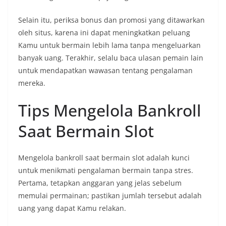
Selain itu, periksa bonus dan promosi yang ditawarkan
oleh situs, karena ini dapat meningkatkan peluang
Kamu untuk bermain lebih lama tanpa mengeluarkan
banyak uang. Terakhir, selalu baca ulasan pemain lain
untuk mendapatkan wawasan tentang pengalaman
mereka.
Tips Mengelola Bankroll
Saat Bermain Slot
Mengelola bankroll saat bermain slot adalah kunci
untuk menikmati pengalaman bermain tanpa stres.
Pertama, tetapkan anggaran yang jelas sebelum
memulai permainan; pastikan jumlah tersebut adalah
uang yang dapat Kamu relakan.