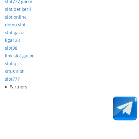
slot777 gacor
slot bet kecil
slot online
demo slot
slot gacor
liga123
slot88
link slot gacor
slot qris
situs slot
slot777
Partners