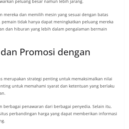
awarkan peluang besar namun lebih jarang.
 mereka dan memilih mesin yang sesuai dengan batas
t, pemain tidak hanya dapat meningkatkan peluang mereka
gan dan hiburan yang lebih dalam pengalaman bermain
dan Promosi dengan
 merupakan strategi penting untuk memaksimalkan nilai
penting untuk memahami syarat dan ketentuan yang berlaku
an.
 berbagai penawaran dari berbagai penyedia. Selain itu,
 situs perbandingan harga yang dapat memberikan informasi
ng.