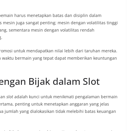
; pemain harus menetapkan batas dan disiplin dalam
 mesin juga sangat penting; mesin dengan volatilitas tinggi
ng, sementara mesin dengan volatilitas rendah
g.
omosi untuk mendapatkan nilai lebih dari taruhan mereka.
ih waktu bermain yang tepat dapat memberikan keuntungan
engan Bijak dalam Slot
nan
slot
adalah kunci untuk menikmati pengalaman bermain
ertama, penting untuk menetapkan anggaran yang jelas
jumlah yang dialokasikan tidak melebihi batas keuangan