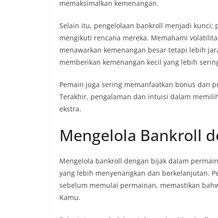
memaksimalkan kemenangan.
Selain itu, pengelolaan bankroll menjadi kunci
mengikuti rencana mereka. Memahami volatilitas
menawarkan kemenangan besar tetapi lebih jara
memberikan kemenangan kecil yang lebih serin
Pemain juga sering memanfaatkan bonus dan pr
Terakhir, pengalaman dan intuisi dalam memil
ekstra.
Mengelola Bankroll d
Mengelola bankroll dengan bijak dalam permai
yang lebih menyenangkan dan berkelanjutan. P
sebelum memulai permainan, memastikan bahwa 
Kamu.