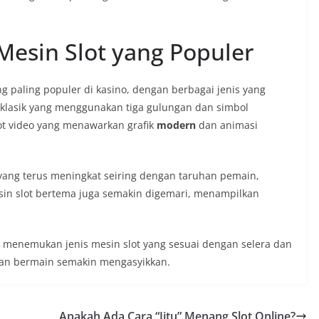
Mesin Slot yang Populer
 paling populer di kasino, dengan berbagai jenis yang
 klasik yang menggunakan tiga gulungan dan simbol
lot video yang menawarkan grafik
modern
dan animasi
ot yang terus meningkat seiring dengan taruhan pemain,
in slot bertema juga semakin digemari, menampilkan
 menemukan jenis mesin slot yang sesuai dengan selera dan
man bermain semakin mengasyikkan.
Apakah Ada Cara “Jitu” Menang Slot Online?