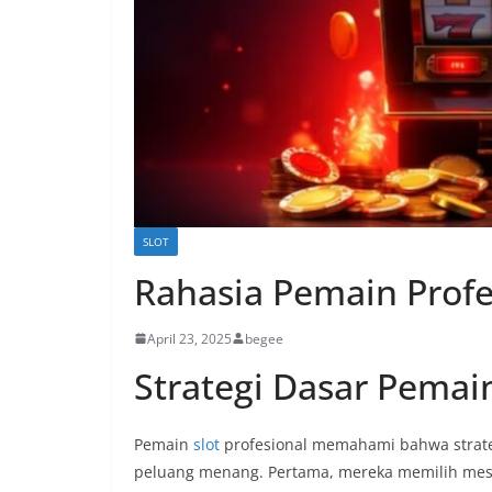
SLOT
Rahasia Pemain Profe
April 23, 2025
begee
Strategi Dasar Pemain
Pemain
slot
profesional memahami bahwa strat
peluang menang. Pertama, mereka memilih mes