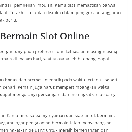
ndari pembelian impulsif, Kamu bisa memastikan bahwa
aat. Terakhir, tetaplah disiplin dalam penggunaan anggaran
ak perlu.
Bermain Slot Online
t bergantung pada preferensi dan kebiasaan masing-masing
ain di malam hari, saat suasana lebih tenang, dapat
kan bonus dan promosi menarik pada waktu tertentu, seperti
lam sehari. Pemain juga harus mempertimbangkan waktu
ini dapat mengurangi persaingan dan meningkatkan peluang
pan Kamu merasa paling nyaman dan siap untuk bermain.
anggaran agar pengalaman bermain tetap menyenangkan.
 meningkatkan peluang untuk meraih kemenangan dan