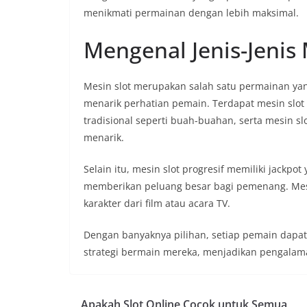
menikmati permainan dengan lebih maksimal.
Mengenal Jenis-Jenis 
Mesin slot merupakan salah satu permainan yang
menarik perhatian pemain. Terdapat mesin slot
tradisional seperti buah-buahan, serta mesin s
menarik.
Selain itu, mesin slot progresif memiliki jackp
memberikan peluang besar bagi pemenang. Mes
karakter dari film atau acara TV.
Dengan banyaknya pilihan, setiap pemain dapat
strategi bermain mereka, menjadikan pengala
Apakah Slot Online Cocok untuk Semua