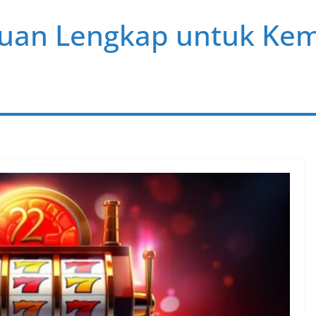
duan Lengkap untuk Ke