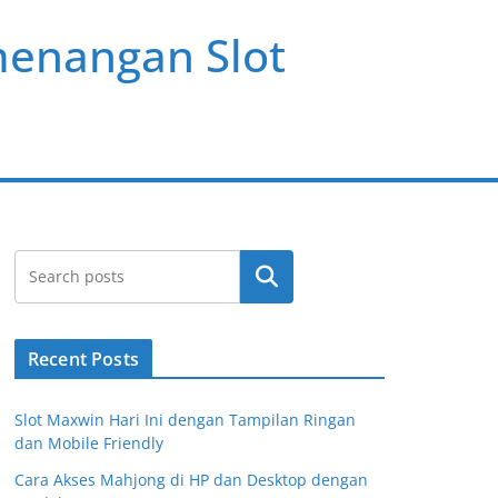
menangan Slot
Cari
Recent Posts
Slot Maxwin Hari Ini dengan Tampilan Ringan
dan Mobile Friendly
Cara Akses Mahjong di HP dan Desktop dengan